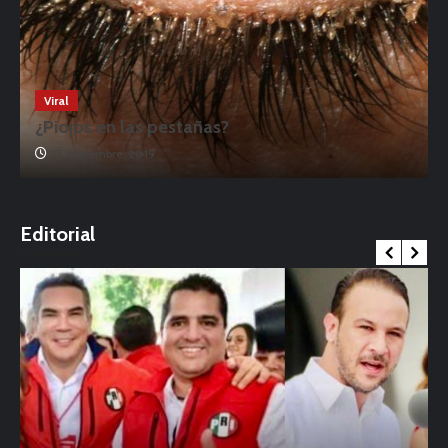
Viral
¿Piojos en las pestañas?
17 noviembre, 2019
o
Editorial