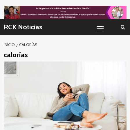
Skip
to
content
Menú
RCK Noticias
primario
INICIO
CALORÍAS
calorías