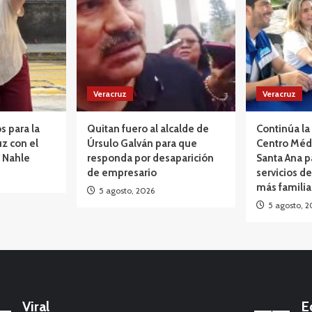
Veracruz
Veracruz
s para la
Quitan fuero al alcalde de
Continúa la 
z con el
Úrsulo Galván para que
Centro Méd
 Nahle
responda por desaparición
Santa Ana p
de empresario
servicios de
más famili
5 agosto, 2026
5 agosto, 2
Opinión
México: La marcha que desbordó el
calendario político: Entre Tirios y Troyanos
Viral
E