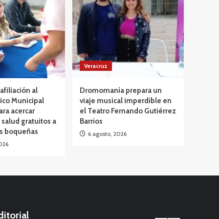
Veracruz
afiliación al
Dromomanía prepara un
ico Municipal
viaje musical imperdible en
ara acercar
el Teatro Fernando Gutiérrez
 salud gratuitos a
Barrios
as boqueñas
6 agosto, 2026
026
ditorial