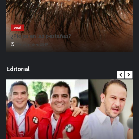
Viral
¿Piojos en las pestañas?
17 noviembre, 2019
o
Editorial