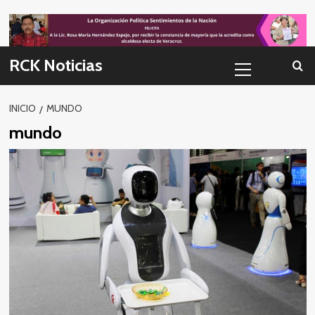
Skip
to
content
Menú
RCK Noticias
primario
INICIO
MUNDO
mundo