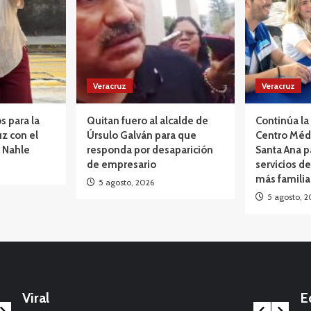
Veracruz
Veracruz
s para la
Quitan fuero al alcalde de
Continúa la 
z con el
Úrsulo Galván para que
Centro Méd
 Nahle
responda por desaparición
Santa Ana p
de empresario
servicios de
más famili
5 agosto, 2026
5 agosto, 2
Opinión
México: La marcha que desbordó el
calendario político: Entre Tirios y Troyanos
Viral
E