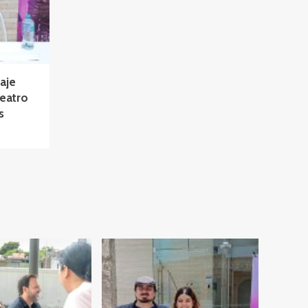
aje
Teatro
s