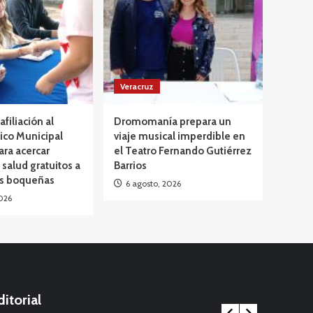
Veracruz
afiliación al
Dromomanía prepara un
ico Municipal
viaje musical imperdible en
ara acercar
el Teatro Fernando Gutiérrez
 salud gratuitos a
Barrios
as boqueñas
6 agosto, 2026
026
ditorial