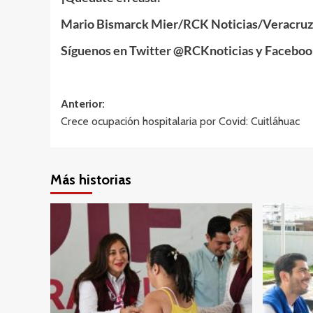
Mario Bismarck Mier/RCK Noticias/Veracruz,
Síguenos en Twitter @RCKnoticias y Faceboo
Navegación
Anterior:
Crece ocupación hospitalaria por Covid: Cuitláhuac
de
entradas
Más historias