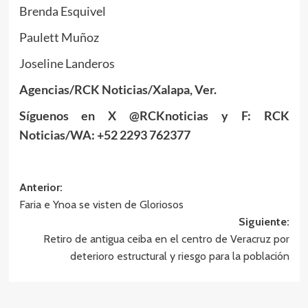
Brenda Esquivel
Paulett Muñoz
Joseline Landeros
Agencias/RCK Noticias/Xalapa, Ver.
Síguenos en X @RCKnoticias y F: RCK
Noticias/WA: +52 2293 762377
Navegación
Anterior:
Faria e Ynoa se visten de Gloriosos
de
Siguiente:
entradas
Retiro de antigua ceiba en el centro de Veracruz por
deterioro estructural y riesgo para la población