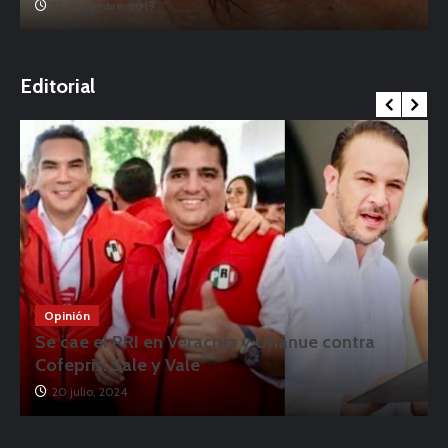
17 noviembre, 2019
o
Editorial
Opinión
Se cae el PRI en Veracruz y Unánue contra
Cofepris: Sale y Vale
20 julio, 2024