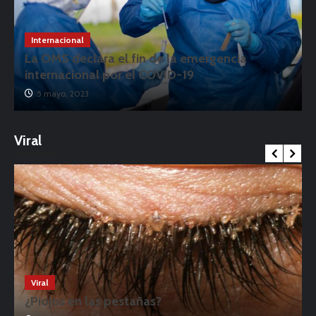
Internacional
La OMS declara el fin de la emergencia
internacional por el COVID-19
5 mayo, 2023
Viral
Viral
¿Piojos en las pestañas?