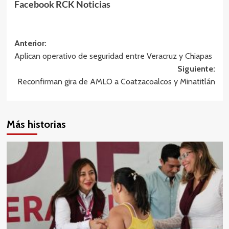
Facebook RCK Noticias
Navegación
Anterior:
Aplican operativo de seguridad entre Veracruz y Chiapas
de
Siguiente:
entradas
Reconfirman gira de AMLO a Coatzacoalcos y Minatitlán
Más historias