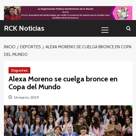
Skip
to
content
Menú
RCK Noticias
primario
INICIO
DEPORTES
ALEXA MORENO SE CUELGA BRONCE EN COPA
DEL MUNDO
Deportes
Alexa Moreno se cuelga bronce en
Copa del Mundo
16 marzo, 2019