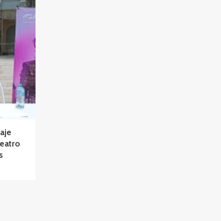
aje
Teatro
s