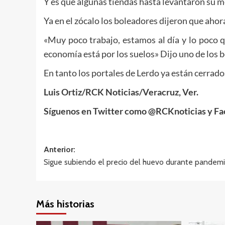
Y es que algunas tiendas hasta levantaron su me
Ya en el zócalo los boleadores dijeron que ahor
«Muy poco trabajo, estamos al día y lo poco q
economía está por los suelos» Dijo uno de los 
En tanto los portales de Lerdo ya están cerrado
Luis Ortiz/RCK Noticias/Veracruz, Ver.
Síguenos en Twitter como @RCKnoticias y Fa
Navegación
Anterior:
Sigue subiendo el precio del huevo durante pandem
de
entradas
Más historias