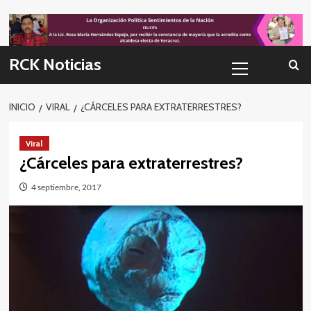
Skip
to
content
Menú
RCK Noticias
primario
INICIO
VIRAL
¿CÁRCELES PARA EXTRATERRESTRES?
Viral
¿Cárceles para extraterrestres?
4 septiembre, 2017