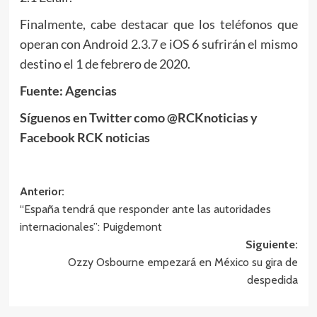
Finalmente, cabe destacar que los teléfonos que
operan con Android 2.3.7 e iOS 6 sufrirán el mismo
destino el 1 de febrero de 2020.
Fuente: Agencias
Síguenos en Twitter como @RCKnoticias y
Facebook RCK noticias
Navegación
Anterior:
“España tendrá que responder ante las autoridades
de
internacionales”: Puigdemont
entradas
Siguiente:
Ozzy Osbourne empezará en México su gira de
despedida