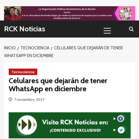
Skip
to
content
Menú
RCK Noticias
primario
INICIO
TECNOCIENCIA
CELULARES QUE DEJARÁN DE TENER
WHATSAPP EN DICIEMBRE
Tecnociencia
Celulares que dejarán de tener
WhatsApp en diciembre
7 noviembre, 2017