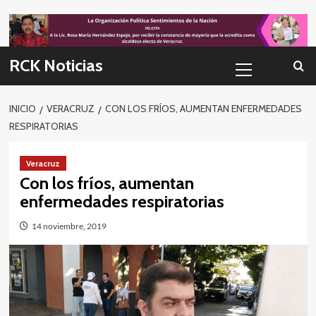
Skip
to
content
Menú
RCK Noticias
primario
INICIO
VERACRUZ
CON LOS FRÍOS, AUMENTAN ENFERMEDADES
RESPIRATORIAS
Veracruz
Con los fríos, aumentan
enfermedades respiratorias
14 noviembre, 2019