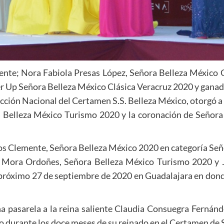
nte; Nora Fabiola Presas López, Señora Belleza México 
er Up Señora Belleza México Clásica Veracruz 2020 y gana
cción Nacional del Certamen S.S. Belleza México, otorgó
a Belleza México Turismo 2020 y la coronación de Señora
mos Clemente, Señora Belleza México 2020 en categoría Señ
te Mora Ordoñes, Señora Belleza México Turismo 2020 y 
o el próximo 27 de septiembre de 2020 en Guadalajara en do
a pasarela a la reina saliente Claudia Consuegra Fernánd
do durante los doce meses de su reinado en el Certamen de