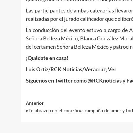
Las participantes de ambas categorías llevaro
realizadas por el jurado calificador que deliberó
La conducción del evento estuvo a cargo de An
Señora Belleza México; Blanca González Morales
del certamen Señora Belleza México y patrocina
¡
Quédate en casa!
Luis Ortiz
/RCK Noticias/
Veracruz, Ver
Síguenos en Twitter como @RCKnoticias y F
Navegación
Anterior:
«Te abrazo con el corazón»; campaña de amor y for
de
entradas