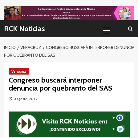
Skip
to
content
Menú
RCK Noticias
primario
INICIO
VERACRUZ
CONGRESO BUSCARÁ INTERPONER DENUNCIA
POR QUEBRANTO DEL SAS
Veracruz
Congreso buscará interponer
denuncia por quebranto del SAS
3 agosto, 2017