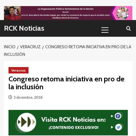
Skip
to
content
Menú
RCK Noticias
primario
INICIO
VERACRUZ
CONGRESO RETOMA INICIATIVA EN PRO DE LA
INCLUSIÓN
Veracruz
Congreso retoma iniciativa en pro de
la inclusión
5 diciembre, 2018