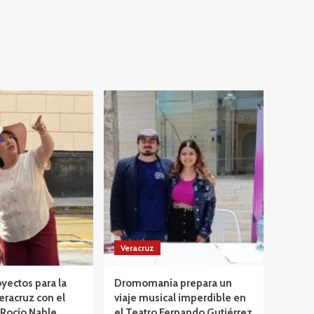
Veracruz
yectos para la
Dromomanía prepara un
eracruz con el
viaje musical imperdible en
 Rocío Nahle
el Teatro Fernando Gutiérrez