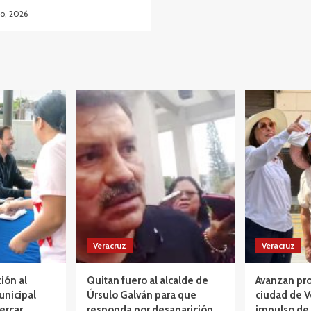
o, 2026
Veracruz
Veracruz
ción al
Quitan fuero al alcalde de
Avanzan pro
unicipal
Úrsulo Galván para que
ciudad de V
ercar
responda por desaparición
impulso de