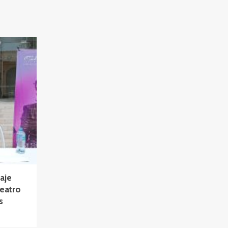
aje
Teatro
s