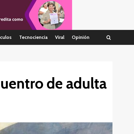
culos
Tecnociencia
Viral
Opinión
cuentro de adulta