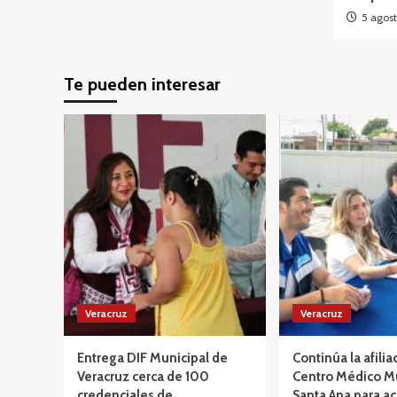
5 agost
Te pueden interesar
Veracruz
Veracruz
Entrega DIF Municipal de
Continúa la afilia
Veracruz cerca de 100
Centro Médico M
credenciales de
Santa Ana para ac