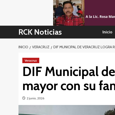
Skip
to
content
RCK Noticias
Inicio
INICIO
VERACRUZ
DIF MUNICIPAL DE VERACRUZ LOGRA 
Veracruz
DIF Municipal de
mayor con su fam
2 junio, 2026