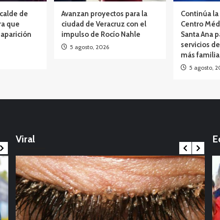
lcalde de
Avanzan proyectos para la
Continúa la 
ra que
ciudad de Veracruz con el
Centro Méd
aparición
impulso de Rocío Nahle
Santa Ana p
servicios de
5 agosto, 2026
más famili
5 agosto, 2
Opinión
México: La marcha que desbordó el
calendario político: Entre Tirios y Troyanos
Viral
E
17 noviembre, 2025
Int
Con
Internacional