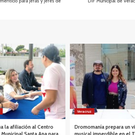
enticio para jefas y jefes de
DIF Municipal de Verac
Veracruz
a la afiliación al Centro
Dromomanía prepara un vi
Municipal Santa Ana para
musical imperdible en el 