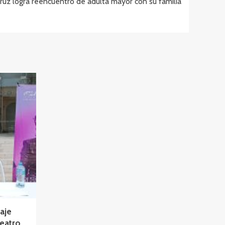
ruz logra reencuentro de adulta mayor con su familia
aje
Teatro