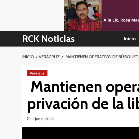
Skip
to
content
RCK Noticias
Inicio
INICIO
VERACRUZ
MANTIENEN OPERATIVO DE BÚSQUEDA
Veracruz
Mantienen opera
privación de la 
2 junio, 2026