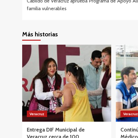
Cabildo de Veracruz aprueba Programa de Apoyo Alim
de
familia vulnerables
entradas
Más historias
Veracruz
Veracruz
Entrega DIF Municipal de
Continú
Veracruz cerca de 100
Médico 