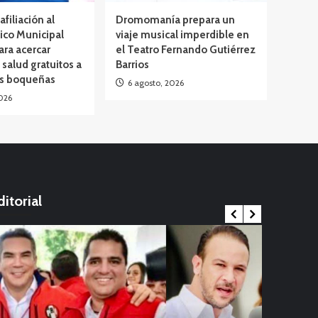
afiliación al
Dromomanía prepara un
ico Municipal
viaje musical imperdible en
ara acercar
el Teatro Fernando Gutiérrez
 salud gratuitos a
Barrios
as boqueñas
6 agosto, 2026
026
ditorial
Internacional
ernacional
China en al
Viral
firman el primer caso mortal de viruela
infantil; O
¡Adiós a 
Opinión