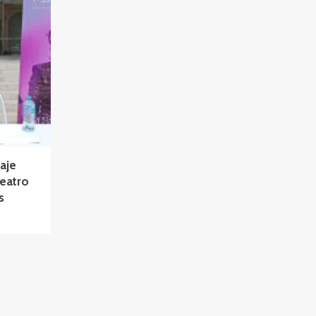
aje
Teatro
s