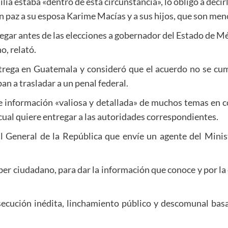
ia estaba «dentro de esta circunstancia», lo obligó a deci
n paz a su esposa Karime Macías y a sus hijos, que son men
egar antes de las elecciones a gobernador del Estado de Méx
o, relató.
rega en Guatemala y consideró que el acuerdo no se cumpl
an a trasladar a un penal federal.
 información «valiosa y detallada» de muchos temas en c
 cual quiere entregar a las autoridades correspondientes.
al General de la República que envíe un agente del Minis
er ciudadano, para dar la información que conoce y por la e
secución inédita, linchamiento público y descomunal ba