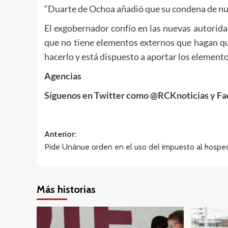
“Duarte de Ochoa añadió que su condena de nuev
El exgobernador confío en las nuevas autorida
que no tiene elementos externos que hagan que 
hacerlo y está dispuesto a aportar los elemento
Agencias
Síguenos en Twitter como @RCKnoticias y F
Navegación
Anterior:
Pide Unánue orden en el uso del impuesto al hospe
de
entradas
Más historias