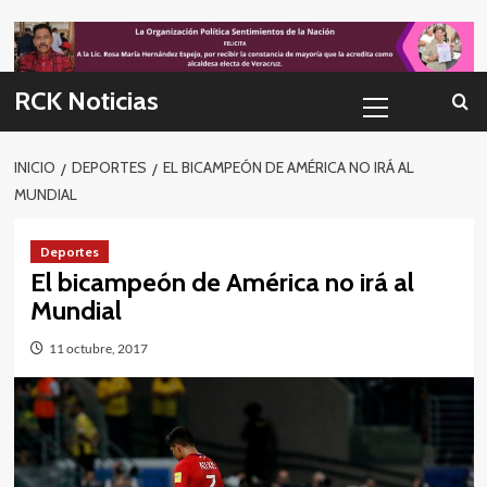
Skip
to
content
Menú
RCK Noticias
primario
INICIO
DEPORTES
EL BICAMPEÓN DE AMÉRICA NO IRÁ AL
MUNDIAL
Deportes
El bicampeón de América no irá al
Mundial
11 octubre, 2017