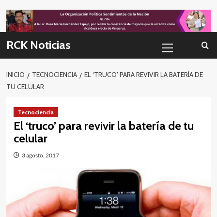
Skip
to
content
Menú
RCK Noticias
primario
INICIO
TECNOCIENCIA
EL ‘TRUCO’ PARA REVIVIR LA BATERÍA DE
TU CELULAR
Tecnociencia
El ‘truco’ para revivir la batería de tu
celular
3 agosto, 2017