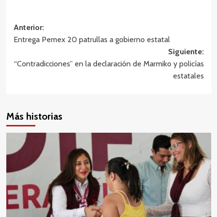
Navegación
Anterior:
Entrega Pemex 20 patrullas a gobierno estatal
de
Siguiente:
entradas
“Contradicciones” en la declaración de Marmiko y policías
estatales
Más historias