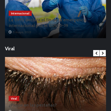
Internacional
La OMS declara el fin de la emergencia
internacional por el COVID-19
5 mayo, 2023
Viral
Viral
¿Piojos en las pestañas?