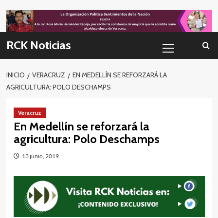
Skip
to
content
Menú
RCK Noticias
primario
INICIO
VERACRUZ
EN MEDELLÍN SE REFORZARÁ LA
AGRICULTURA: POLO DESCHAMPS
Veracruz
En Medellín se reforzará la
agricultura: Polo Deschamps
13 junio, 2019