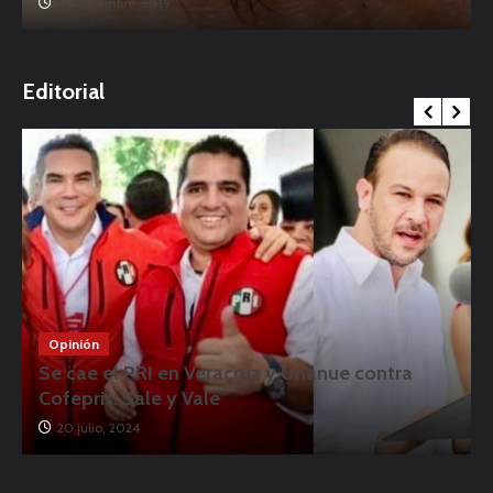
17 noviembre, 2019
o
Editorial
Opinión
Se cae el PRI en Veracruz y Unánue contra
Cofepris: Sale y Vale
20 julio, 2024