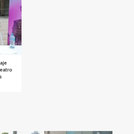
aje
Teatro
s