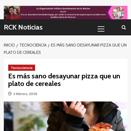
Skip
to
content
Menú
RCK Noticias
primario
INICIO
TECNOCIENCIA
ES MÁS SANO DESAYUNAR PIZZA QUE UN
PLATO DE CEREALES
Tecnociencia
Es más sano desayunar pizza que un
plato de cereales
1 febrero, 2018