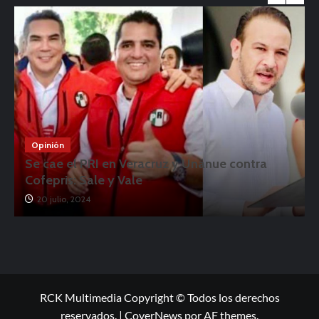
Opinión
Se cae el PRI en Veracruz y Unánue contra
Cofepris: Sale y Vale
20 julio, 2024
RCK Multimedia Copyright © Todos los derechos
reservados.
|
CoverNews
por AF themes.