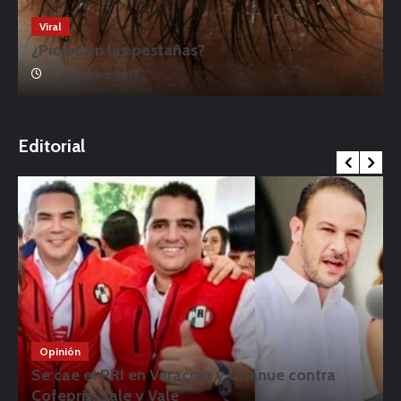
Viral
¿Piojos en las pestañas?
17 noviembre, 2019
o
Editorial
Opinión
Se cae el PRI en Veracruz y Unánue contra
Cofepris: Sale y Vale