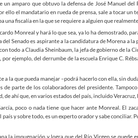
bre un amparo que obtuvo la defensa de José Manuel del Río
 ello el mandatario en rueda de prensa, sale a tocar un t
pa una fiscalía en la que se requiere a alguien que realment
cardo Monreal y hará lo que sea, ya lo ha demostrado, para
 del Senado es aspirante a la candidatura de Morena a la p
con todo a Claudia Sheinbaum, la jefa de gobierno de la Ci
s, por ejemplo, del derrumbe de la escuela Enrique C. Réb
nte a la que pueda manejar –podrá hacerlo con ella, sin du
cos de parte de los colaboradores del presidente. Tampoc
 de ahí que, en varios estados del país, incluido Veracruz
rcía, poco o nada tiene que hacer ante Monreal. El zac
 país y sobre todo, es un experto orador y sabe conciliar. 
ana la impugnación y logra que del Río Virgen se quede en 