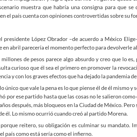
cenario muestra que habría una consigna para que se qu
 en el país cuenta con opiniones controvertidas sobre su f
l presidente López Obrador –de acuerdo a México Elige- 
 en abril parecería el momento perfecto para devolverle al
de millones de pesos parece algo absurdo y creo que lo es,
ulta curioso que él sea el primero en promover la revocació
encia y con los graves efectos que ha dejado la pandemia de
lo único que vale la pena es lo que piense él de él mismo y s
luchó por ese partido hasta que las cosas no le salieron com
 años después, más bloqueos en la Ciudad de México. Pero 
e de él. Lo mismo ocurrió cuando creó al partido Morena.
s, porque reitero, su obligación es culminar su mandato. I
el país como está sería como el infierno.