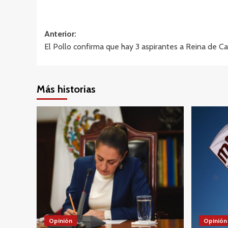
Navegación
Anterior:
El Pollo confirma que hay 3 aspirantes a Reina de C
de
entradas
Más historias
Opinión
Opinión