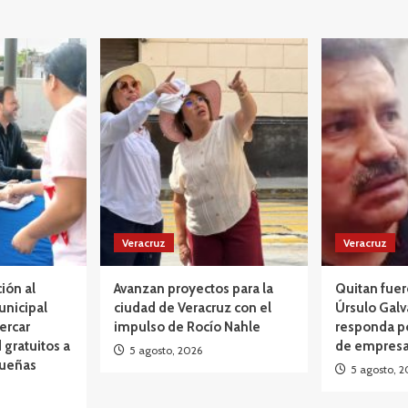
Veracruz
Veracruz
ción al
Avanzan proyectos para la
Quitan fuer
unicipal
ciudad de Veracruz con el
Úrsulo Galv
ercar
impulso de Rocío Nahle
responda p
 gratuitos a
de empresa
5 agosto, 2026
queñas
5 agosto, 2