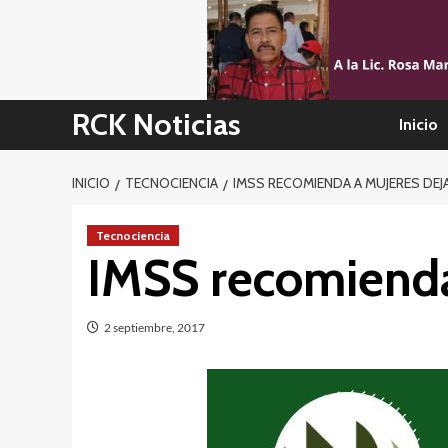
Skip
to
content
RCK Noticias
Inicio
INICIO
TECNOCIENCIA
IMSS RECOMIENDA A MUJERES DEJ
Tecnociencia
IMSS recomienda
2 septiembre, 2017