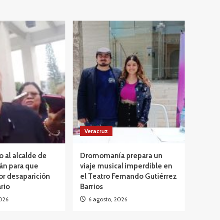
Veracruz
o al alcalde de
Dromomanía prepara un
án para que
viaje musical imperdible en
or desaparición
el Teatro Fernando Gutiérrez
rio
Barrios
026
6 agosto, 2026