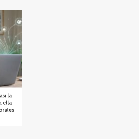
asi la
a ella
orales