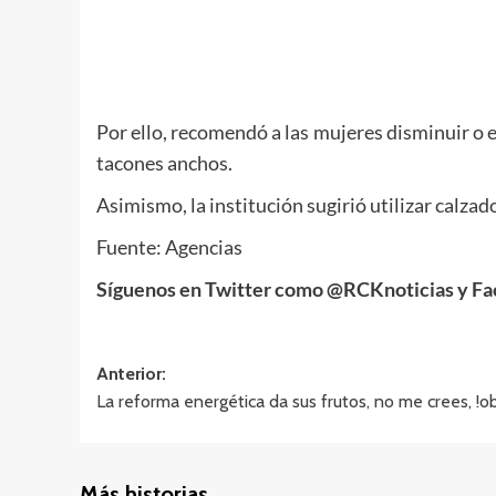
Por ello, recomendó a las mujeres disminuir o e
tacones anchos.
Asimismo, la institución sugirió utilizar calzado
Fuente: Agencias
Síguenos en Twitter como @RCKnoticias y Fa
Navegación
Anterior:
La reforma energética da sus frutos, no me crees, !ob
de
entradas
Más historias