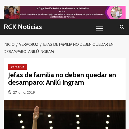
Skip
to
content
Menú
RCK Noticias
primario
INICIO
VERACRUZ
JEFAS DE FAMILIA NO DEBEN QUEDAR EN
DESAMPARO: ANILÚ INGRAM
Veracruz
Jefas de familia no deben quedar en
desamparo: Anilú Ingram
27 junio, 2019