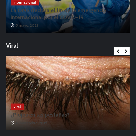
Internacional
La OMS declara el fin de la emergencia
internacional por el COVID-19
5 mayo, 2023
Viral
Viral
¿Piojos en las pestañas?
17 noviembre, 2019