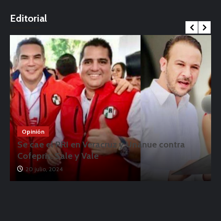
o
Editorial
Opinión
Se cae el PRI en Veracruz y Unánue contra
Cofepris: Sale y Vale
20 julio, 2024