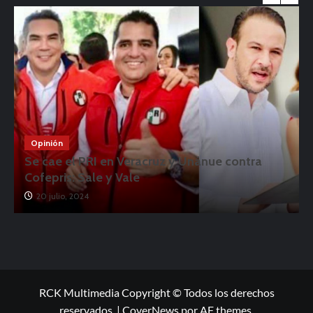
Opinión
Se cae el PRI en Veracruz y Unánue contra
Cofepris: Sale y Vale
20 julio, 2024
RCK Multimedia Copyright © Todos los derechos
reservados.
|
CoverNews
por AF themes.