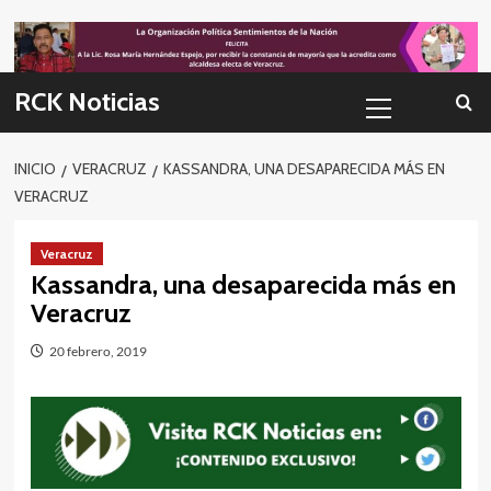
Skip
to
content
Menú
RCK Noticias
primario
INICIO
VERACRUZ
KASSANDRA, UNA DESAPARECIDA MÁS EN
VERACRUZ
Veracruz
Kassandra, una desaparecida más en
Veracruz
20 febrero, 2019