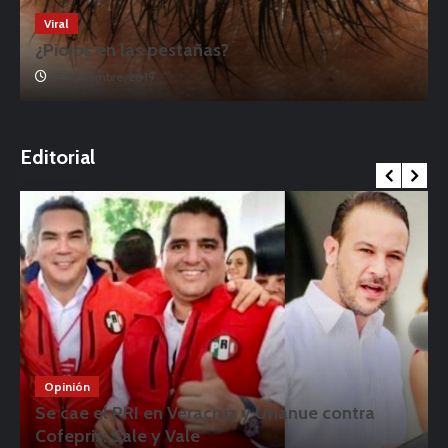
Viral
¿Piojos en las pestañas?
17 noviembre, 2019
o
Editorial
Opinión
Se cae el PRI en Veracruz y Unánue contra
Cofepris: Sale y Vale