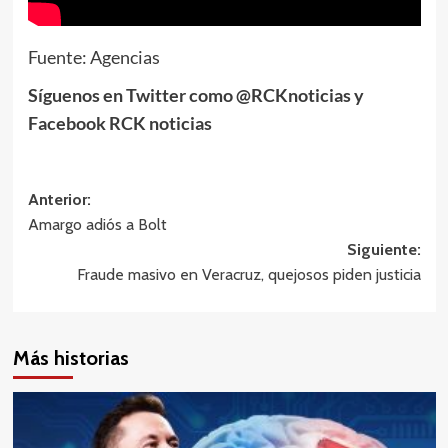
Fuente: Agencias
Síguenos en Twitter como @RCKnoticias y
Facebook RCK noticias
Navegación
Anterior:
Amargo adiós a Bolt
de
Siguiente:
entradas
Fraude masivo en Veracruz, quejosos piden justicia
Más historias