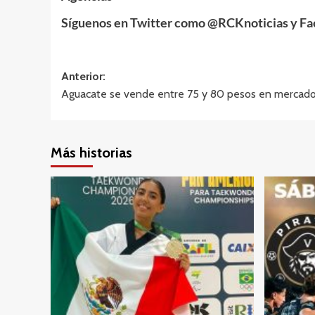
Síguenos en Twitter como @RCKnoticias y F
Navegación
Anterior:
Aguacate se vende entre 75 y 80 pesos en mercado
de
entradas
Más historias