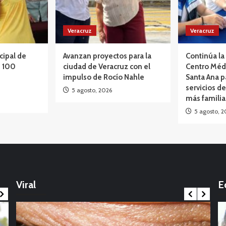
Veracruz
Veracruz
cipal de
Avanzan proyectos para la
Continúa la 
e 100
ciudad de Veracruz con el
Centro Méd
impulso de Rocío Nahle
Santa Ana p
servicios de
5 agosto, 2026
más famili
5 agosto, 2
Opinión
México: La marcha que desbordó el
calendario político: Entre Tirios y Troyanos
Viral
E
17 noviembre, 2025