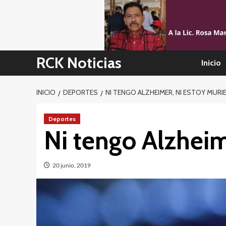
Skip
to
content
RCK Noticias
Inicio
INICIO
DEPORTES
NI TENGO ALZHEIMER, NI ESTOY MUR
Deportes
Ni tengo Alzhei
20 junio, 2019