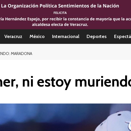
Veracruz
México
Internacional
Deportes
Espectá
IENDO: MARADONA
mer, ni estoy murien