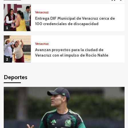
Veracruz
Entrega DIF Municipal de Veracruz cerca de
100 credenciales de discapacidad
1
Veracruz
Avanzan proyectos para la ciudad de
Veracruz con el impulso de Rocío Nahle
2
Veracruz
Deportes
Quitan fuero al alcalde de Úrsulo Galván para
que responda por desaparición de
empresario
3
Veracruz
Continúa la afiliación al Centro Médico
Municipal Santa Ana para acercar servicios de
salud gratuitos a más familias boqueñas
4