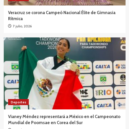
Veracruz
Continúa la afiliación al Centro Médico
Veracruz se corona Campeó Nacional Élite de Gimnasia
Municipal Santa Ana para acercar servicios de
Rítmica
salud gratuitos a más familias boqueñas
4
7 julio, 2026
Veracruz
Dromomanía prepara un viaje musical
imperdible en el Teatro Fernando Gutiérrez
Barrios
5
Deportes
Vianey Méndez representará a México en el Campeonato
Mundial de Poomsae en Corea del Sur