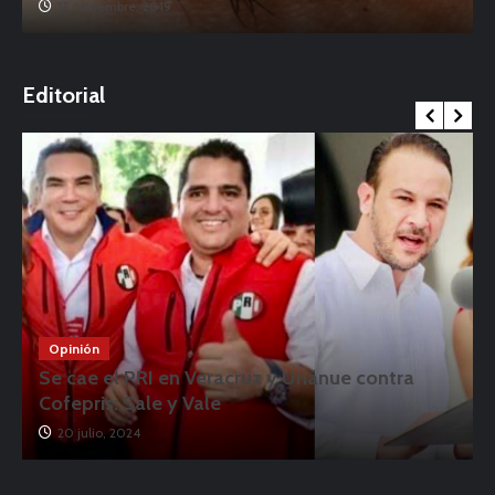
17 noviembre, 2019
o
Editorial
Opinión
Se cae el PRI en Veracruz y Unánue contra
Cofepris: Sale y Vale
20 julio, 2024