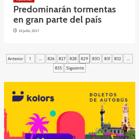
Predominarán tormentas
en gran parte del país
10 julio, 2017
Paginación
Anterior
1
…
826
827
828
829
830
831
832
…
de
835
Siguiente
entradas