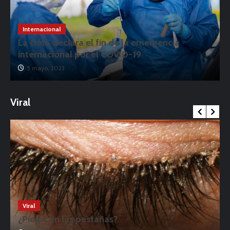
Internacional
La OMS declara el fin de la emergencia
internacional por el COVID-19
5 mayo, 2023
Viral
Viral
¿Piojos en las pestañas?