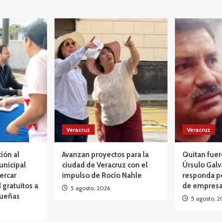
Veracruz
Veracruz
ción al
Avanzan proyectos para la
Quitan fuer
unicipal
ciudad de Veracruz con el
Úrsulo Galv
ercar
impulso de Rocío Nahle
responda p
 gratuitos a
de empresa
5 agosto, 2026
queñas
5 agosto, 2