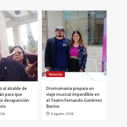
Veracruz
o al alcalde de
Dromomanía prepara un
án para que
viaje musical imperdible en
or desaparición
el Teatro Fernando Gutiérrez
rio
Barrios
026
6 agosto, 2026