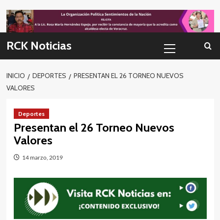
Skip
to
content
Menú
RCK Noticias
primario
INICIO
DEPORTES
PRESENTAN EL 26 TORNEO NUEVOS
VALORES
Deportes
Presentan el 26 Torneo Nuevos
Valores
14 marzo, 2019