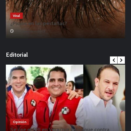
Viral
¿Piojos en las pestañas?
17 noviembre, 2019
o
Editorial
Opinión
Se cae el PRI en Veracruz y Unánue contra