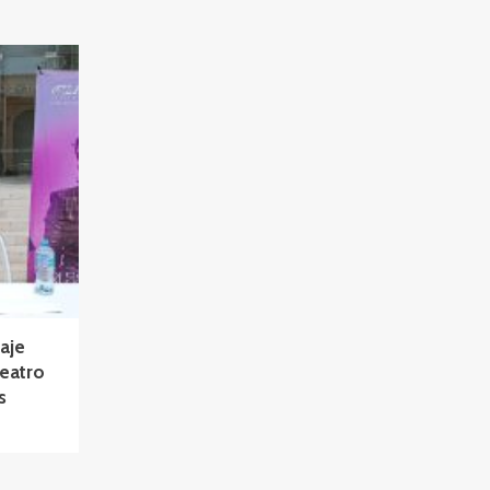
aje
Teatro
s