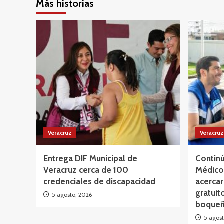
Más historias
Veracruz
Veracruz
Entrega DIF Municipal de
Continú
Veracruz cerca de 100
Médico 
credenciales de discapacidad
acercar
gratuit
5 agosto, 2026
boqueñ
5 agost