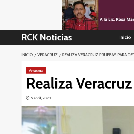
Skip
to
content
RCK Noticias
Inicio
INICIO
VERACRUZ
REALIZA VERACRUZ PRUEBAS PARA D
Veracruz
Realiza Veracruz
9 abril, 2020