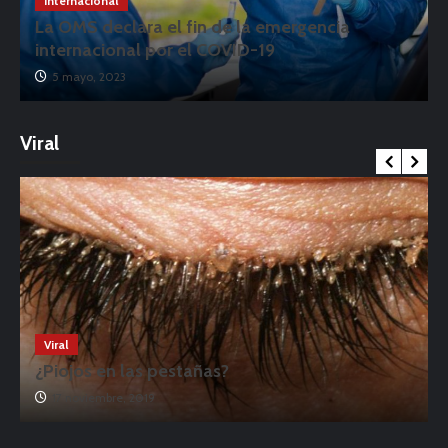
Internacional
La OMS declara el fin de la emergencia
internacional por el COVID-19
5 mayo, 2023
Viral
Viral
¿Piojos en las pestañas?
17 noviembre, 2019