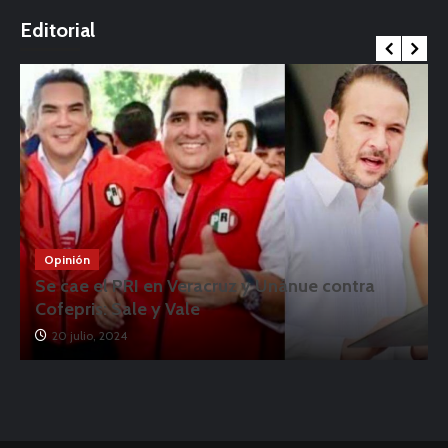
o
Editorial
Opinión
Se cae el PRI en Veracruz y Unánue contra
Cofepris: Sale y Vale
20 julio, 2024