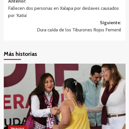
Navegación
Anterior:
Fallecen dos personas en Xalapa por deslaves causados
de
por ‘Katia’
entradas
Siguiente:
Dura caída de los Tiburones Rojos Femenil
Más historias
Veracruz