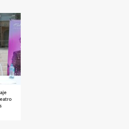
aje
Teatro
s