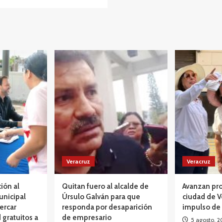
Veracruz
Veracruz
ción al
Quitan fuero al alcalde de
Avanzan pro
unicipal
Úrsulo Galván para que
ciudad de V
ercar
responda por desaparición
impulso de
 gratuitos a
de empresario
5 agosto, 2