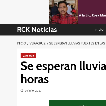
Skip
to
content
RCK Noticias
Inicio
INICIO
VERACRUZ
SE ESPERAN LLUVIAS FUERTES EN LAS
Veracruz
Se esperan lluvi
horas
24 julio, 2017