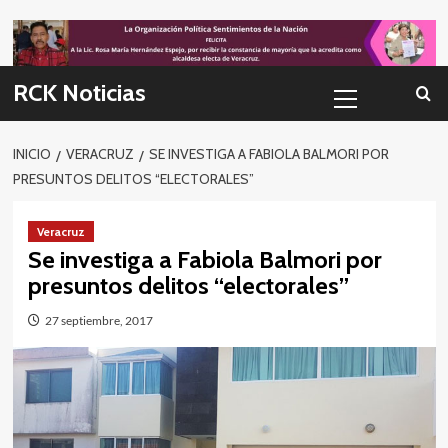
Skip
to
content
Menú
RCK Noticias
primario
INICIO
VERACRUZ
SE INVESTIGA A FABIOLA BALMORI POR
PRESUNTOS DELITOS “ELECTORALES”
Veracruz
Se investiga a Fabiola Balmori por
presuntos delitos “electorales”
27 septiembre, 2017