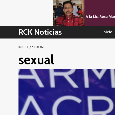
Skip
to
content
RCK Noticias
Inicio
INICIO
SEXUAL
sexual