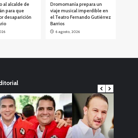
o al alcalde de
Dromomanía prepara un
án para que
viaje musical imperdible en
or desaparición
el Teatro Fernando Gutiérrez
rio
Barrios
026
6 agosto, 2026
ditorial
Internacional
ernacional
China en al
Viral
firman el primer caso mortal de viruela
infantil; O
¡Adiós a 
Opinión
Alaska
en casa
22 noviembre,