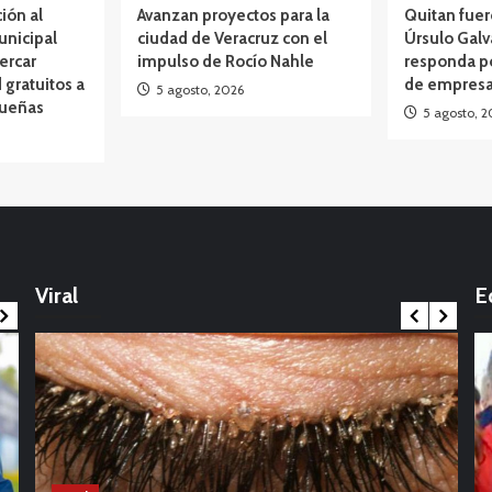
ción al
Avanzan proyectos para la
Quitan fuer
unicipal
ciudad de Veracruz con el
Úrsulo Galv
ercar
impulso de Rocío Nahle
responda p
 gratuitos a
de empresa
5 agosto, 2026
queñas
5 agosto, 2
Opinión
México: La marcha que desbordó el
calendario político: Entre Tirios y Troyanos
Viral
E
17 noviembre, 2025
Int
Con
Internacional
de 
Covid-19 aún está lejos de volverse