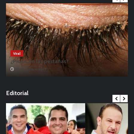
Viral
¿Piojos en las pestañas?
17 noviembre, 2019
o
Editorial