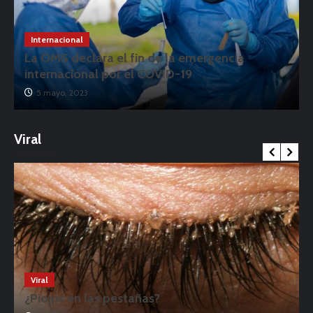
Internacional
La OMS declara el fin de la emergencia
internacional por el COVID-19
5 mayo, 2023
Viral
Viral
¿Piojos en las pestañas?