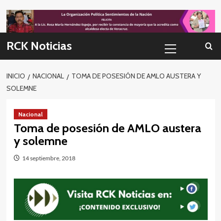
Skip
to
content
Menú
RCK Noticias
primario
INICIO
NACIONAL
TOMA DE POSESIÓN DE AMLO AUSTERA Y
SOLEMNE
Nacional
Toma de posesión de AMLO austera
y solemne
14 septiembre, 2018