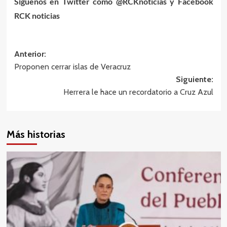
Síguenos en Twitter como @RCKnoticias y Facebook
RCK noticias
Navegación
Anterior:
Proponen cerrar islas de Veracruz
de
Siguiente:
entradas
Herrera le hace un recordatorio a Cruz Azul
Más historias