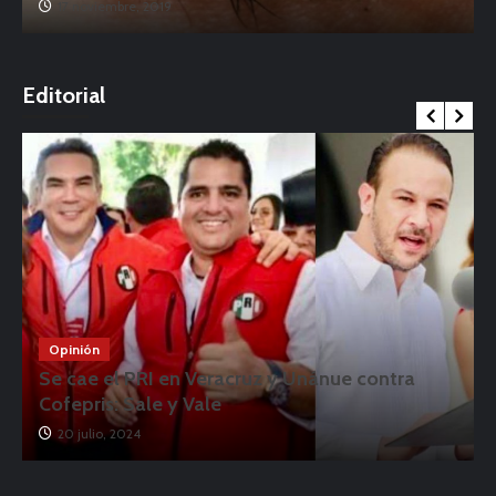
17 noviembre, 2019
o
Editorial
Opinión
Se cae el PRI en Veracruz y Unánue contra
Cofepris: Sale y Vale
20 julio, 2024