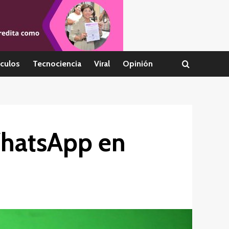
culos
Tecnociencia
Viral
Opinión
WhatsApp en