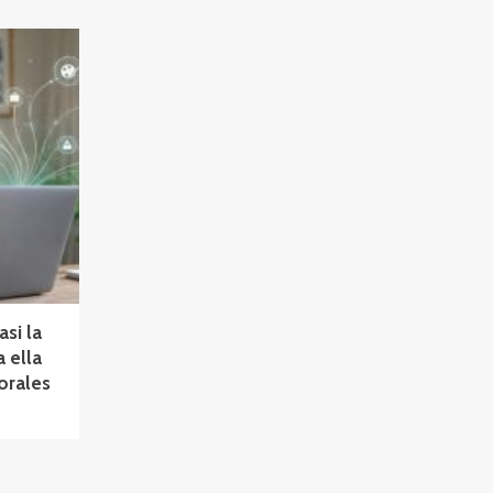
asi la
a ella
orales