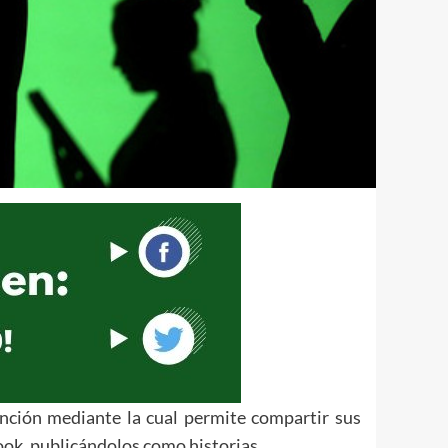
ción mediante la cual permite compartir sus
ook, publicándolos como historias.