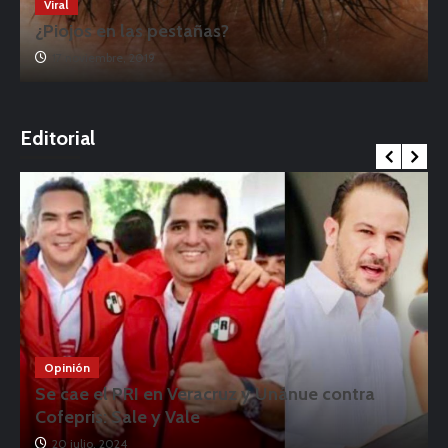
Viral
¿Piojos en las pestañas?
17 noviembre, 2019
o
Editorial
Opinión
Se cae el PRI en Veracruz y Unánue contra
Cofepris: Sale y Vale
20 julio, 2024