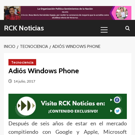
Skip
to
content
Menú
RCK Noticias
primario
INICIO
TECNOCIENCIA
ADIÓS WINDOWS PHONE
Tecnociencia
Adiós Windows Phone
14 julio, 2017
Después de seis años de estar en el mercado
compitiendo con Google y Apple, Microsoft