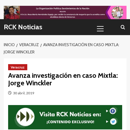
Skip
to
content
Menú
RCK Noticias
primario
INICIO
VERACRUZ
AVANZA INVESTIGACIÓN EN CASO MIXTLA:
JORGE WINCKLER
Veracruz
Avanza investigación en caso Mixtla:
Jorge Winckler
30 abril, 2019