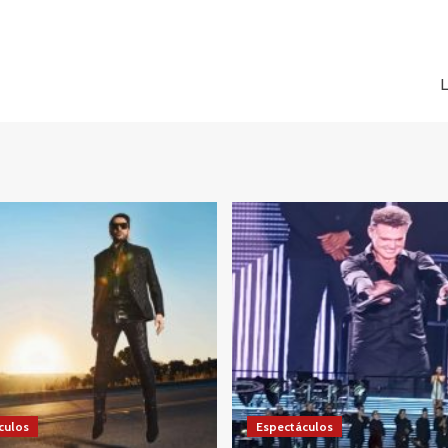
L
culos
Espectáculos