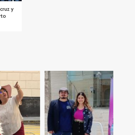
cruz y
rto