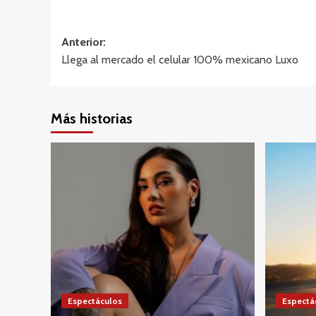
Navegación
Anterior:
Llega al mercado el celular 100% mexicano Luxo
de
entradas
Más historias
Espectáculos
Espectá