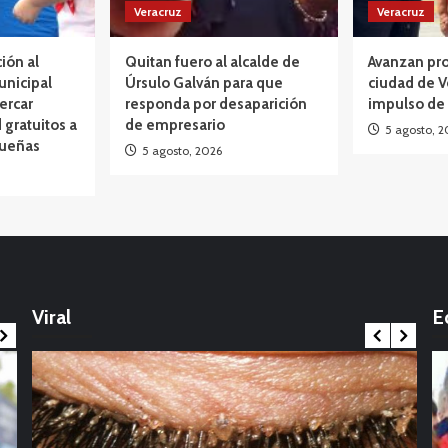
Veracruz
Veracruz
ción al
Quitan fuero al alcalde de
Avanzan pro
unicipal
Úrsulo Galván para que
ciudad de V
ercar
responda por desaparición
impulso de
 gratuitos a
de empresario
5 agosto, 2
queñas
5 agosto, 2026
Opinión
México: La marcha que desbordó el
calendario político: Entre Tirios y Troyanos
Viral
E
17 noviembre, 2025
Int