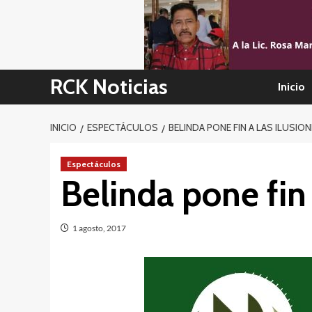
Skip
to
content
RCK Noticias
Inicio
INICIO
ESPECTÁCULOS
BELINDA PONE FIN A LAS ILUSIO
Espectáculos
Belinda pone fin 
1 agosto, 2017