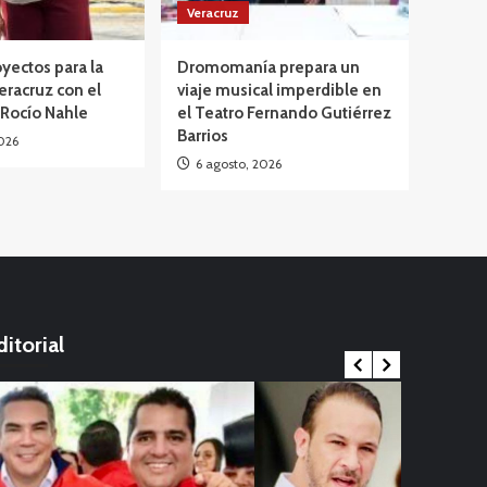
Veracruz
yectos para la
Dromomanía prepara un
eracruz con el
viaje musical imperdible en
 Rocío Nahle
el Teatro Fernando Gutiérrez
Barrios
026
6 agosto, 2026
ditorial
Internacional
ernacional
China en al
Viral