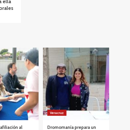
a ella
orales
Veracruz
afiliación al
Dromomanía prepara un