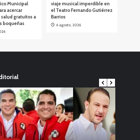
ico Municipal
viaje musical imperdible en
ara acercar
el Teatro Fernando Gutiérrez
 salud gratuitos a
Barrios
as boqueñas
6 agosto, 2026
026
ditorial
Internacional
ernacional
China en al
Viral
firman el primer caso mortal de viruela
infantil; O
¡Adiós a 
Opinión
Alaska
en casa
22 noviembre,
Los Yune
iral
 febrero, 2024