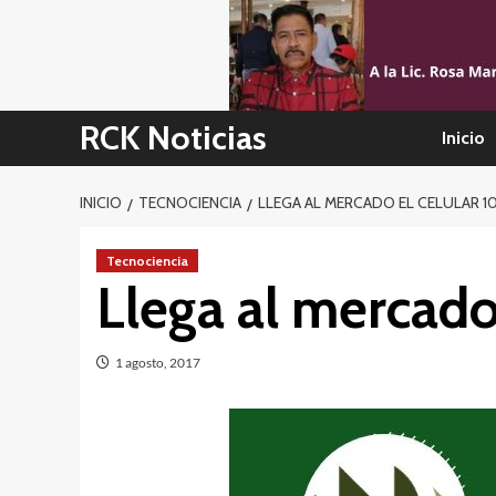
Skip
to
content
RCK Noticias
Inicio
INICIO
TECNOCIENCIA
LLEGA AL MERCADO EL CELULAR 
Tecnociencia
Llega al mercad
1 agosto, 2017