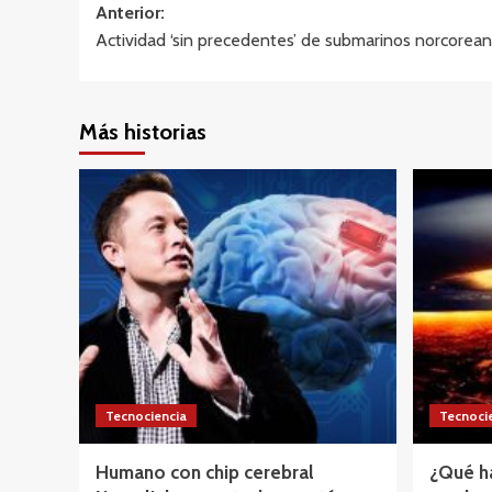
Navegación
Anterior:
Actividad ‘sin precedentes’ de submarinos norcorea
de
entradas
Más historias
Tecnociencia
Tecnoci
Humano con chip cerebral
¿Qué h