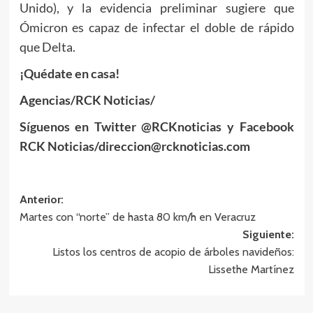
Unido), y la evidencia preliminar sugiere que
Ómicron es capaz de infectar el doble de rápido
que Delta.
¡Quédate en casa!
Agencias/RCK Noticias/
Síguenos en Twitter @RCKnoticias y Facebook
RCK Noticias/direccion@rcknoticias.com
Navegación
Anterior:
Martes con “norte” de hasta 80 km/h en Veracruz
de
Siguiente:
entradas
Listos los centros de acopio de árboles navideños:
Lissethe Martínez