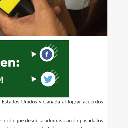
, Estados Unidos y Canadá al lograr acuerdos
ecordó que desde la administración pasada los