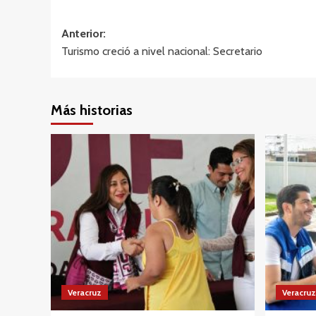
Navegación
Anterior:
Turismo creció a nivel nacional: Secretario
de
entradas
Más historias
Veracruz
Veracruz