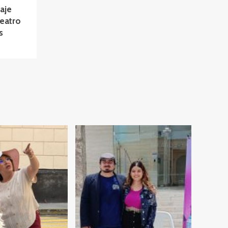
aje
Teatro
s