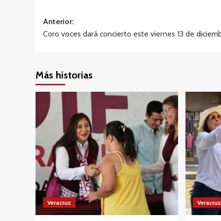
Navegación
Anterior:
Coro voces dará concierto este viernes 13 de diciem
de
entradas
Más historias
Veracruz
Veracruz