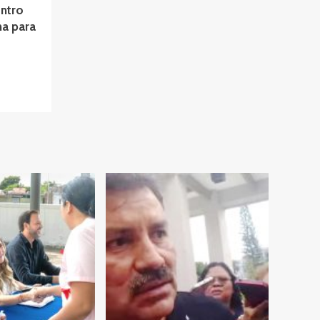
entro
na para