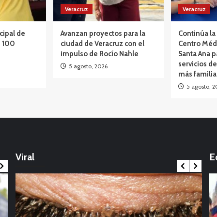
Veracruz
Veracruz
cipal de
Avanzan proyectos para la
Continúa la 
e 100
ciudad de Veracruz con el
Centro Méd
impulso de Rocío Nahle
Santa Ana p
servicios de
5 agosto, 2026
más famili
5 agosto, 2
Opinión
México: La marcha que desbordó el
calendario político: Entre Tirios y Troyanos
Viral
E
17 noviembre, 2025
Int