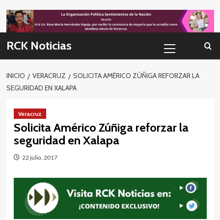
Skip
to
content
Menú
RCK Noticias
primario
INICIO
VERACRUZ
SOLICITA AMÉRICO ZÚÑIGA REFORZAR LA
SEGURIDAD EN XALAPA
Veracruz
Solicita Américo Zúñiga reforzar la
seguridad en Xalapa
22 julio, 2017